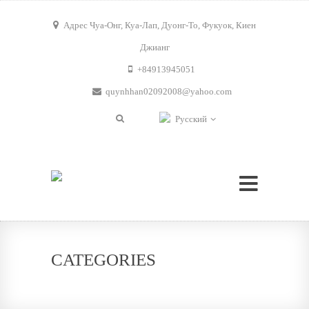
Адрес Чуа-Онг, Куа-Лап, Дуонг-То, Фукуок, Киен
Джианг
+84913945051
quynhhan02092008@yahoo.com
Русский
CATEGORIES